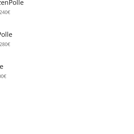
zenPolle
 240€
olle
 280€
le
00€