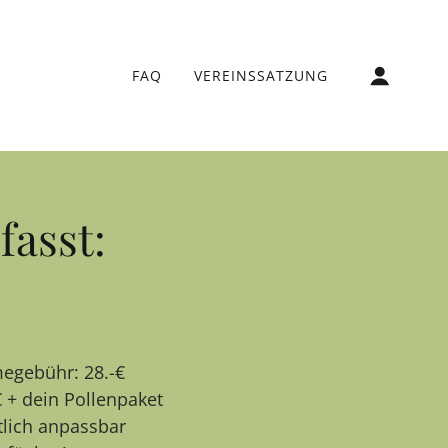
FAQ
VEREINSSATZUNG
fasst:
egebühr: 28.-€
€ + dein Pollenpaket
tlich anpassbar