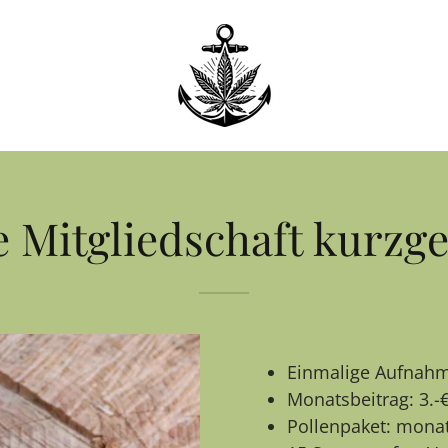
 Mitgliedschaft kurzge
Einmalige Aufnahm
Monatsbeitrag: 3.-
Pollenpaket: mona