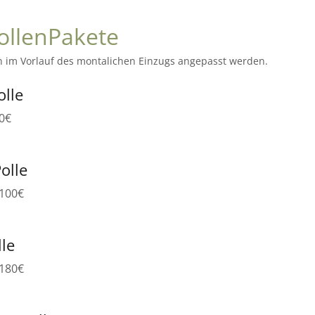
ollenPakete
n im Vorlauf des montalichen Einzugs angepasst werden.
olle
60€
olle
 100€
lle
 180€