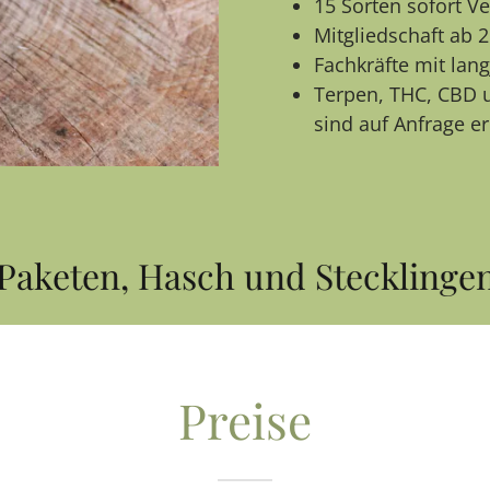
15 Sorten sofort Ve
Mitgliedschaft ab 2
Fachkräfte mit lan
Terpen, THC, CBD u
sind auf Anfrage er
keten, Hasch und Stecklingen!
Preise