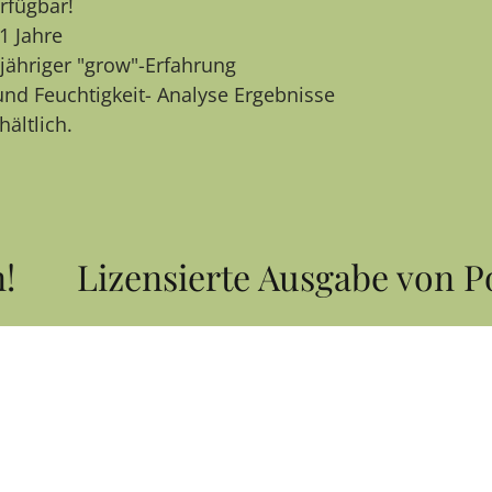
rfügbar!
1 Jahre
gjähriger "grow"-Erfahrung
nd Feuchtigkeit- Analyse Ergebnisse
hältlich.
Lizensierte Ausgabe von Pol